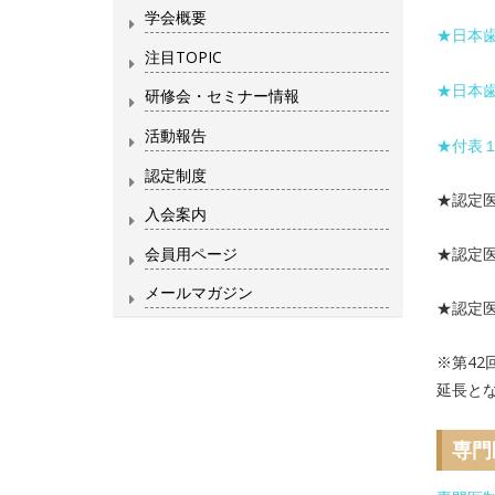
学会概要
★日本
注目TOPIC
★日本
研修会・セミナー情報
活動報告
★付表
認定制度
★認定
入会案内
会員用ページ
★認定
メールマガジン
★認定医
※第42
延長と
専門