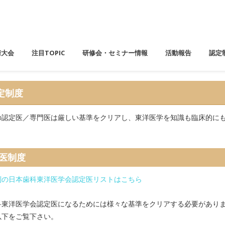
術大会
注目TOPIC
研修会・セミナー情報
活動報告
認定
定制度
の認定医／専門医は厳しい基準をクリアし、東洋医学を知識も臨床的に
。
医制度
別の日本歯科東洋医学会認定医リストはこちら
科東洋医学会認定医になるためには様々な基準をクリアする必要があり
以下をご覧下さい。