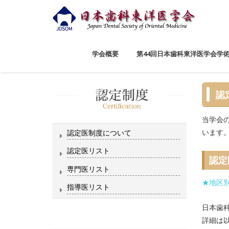
学会概要
第44回日本歯科東洋医学会学
認
当学会
います
認定医制度について
認定医リスト
認定
専門医リスト
★地区
指導医リスト
日本歯
詳細は