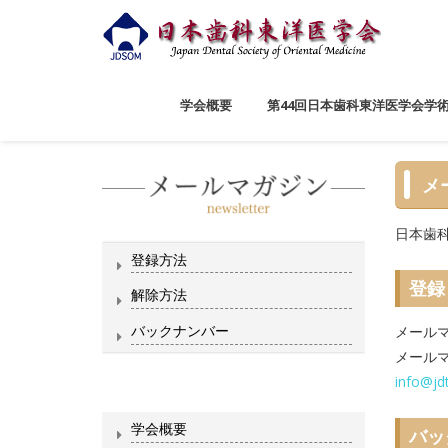
学会概要
第44回日本歯科東洋医学会学
メ
日本歯
登録方法
登録
解除方法
バックナンバー
メール
メール
info@jd
学会概要
バッ