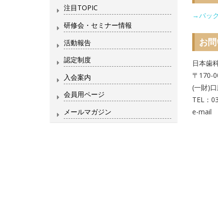
注目TOPIC
→バッ
研修会・セミナー情報
お問
活動報告
認定制度
日本歯
〒170-
入会案内
(一財)
会員用ページ
TEL：03
メールマガジン
e-mail 