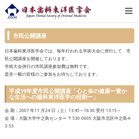
Toggle
naviga
市民公開講座
日本歯科東洋医学会では、毎年行われる学術大会に併行して、市
民公開講座を開催しております。
学術大会併行の市民講座参加費は無料です。
是非一般の皆様のご参加をお待ちしております。
平成19年度市民公開講座「心と体の健康ー豊か
な生活への歯科東洋医学の役割ー」
会 期：2007 年11 月24 日（土）13:45～16:30 受付 13:15～
会 場：大阪大学中之島センター 〒530-0005 大阪市北区中之島4-
3-53