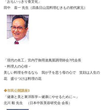
「おもいっきり食文化」
田中 喜一 先生（四条日山流料理むきもの初代家元）
「現代の名工」宮内庁御用達萬屋調理師会7代会長
－料理人の心得－
美しい料理を作るなら 我が子を思う母の心で 笑顔は人生の
花 盛りつけは料理の花
◆市民公開講座3
「健康と美と東洋医学～健康にやせるために～」
北川 毅 先生 （日本中医美容研究会 会長）