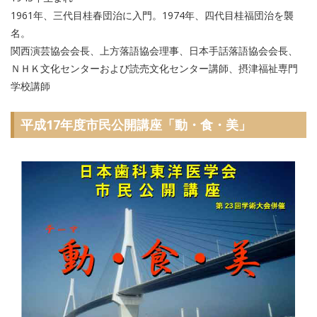
1961年、三代目桂春団治に入門。1974年、四代目桂福団治を襲
名。
関西演芸協会会長、上方落語協会理事、日本手話落語協会会長、
ＮＨＫ文化センターおよび読売文化センター講師、摂津福祉専門
学校講師
平成17年度市民公開講座「動・食・美」