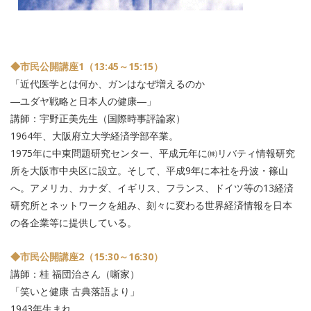
◆市民公開講座1（13:45～15:15）
「近代医学とは何か、ガンはなぜ増えるのか
―ユダヤ戦略と日本人の健康―」
講師：宇野正美先生（国際時事評論家）
1964年、大阪府立大学経済学部卒業。
1975年に中東問題研究センター、平成元年に㈱リバティ情報研究
所を大阪市中央区に設立。そして、平成9年に本社を丹波・篠山
へ。アメリカ、カナダ、イギリス、フランス、ドイツ等の13経済
研究所とネットワークを組み、刻々に変わる世界経済情報を日本
の各企業等に提供している。
◆市民公開講座2（15:30～16:30）
講師：桂 福団治さん（噺家）
「笑いと健康 古典落語より」
1943年生まれ