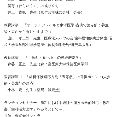
「笑育（わらいく）」の成り立ち
井上 貴弘 先生（松竹芸能株式会社 会長）
教育講演I 「オーラルフレイルと東洋医学-古典で読み解く養生
論・栄西から香月牛山まで-」
山口 孝二郎 先生（医療法人ハヤの会 歯科慢性疾患診療室/昭
和大学医学部生理学講座生体制御学分野/鹿児島大学）
教育講演II 「「噛む・食べる」の神経解剖学」
森谷 正之 先生（森ノ宮医療大学保健医療学部）
教育講演III 「歯科保険適応方剤「五苓散」の選択ポイント(人参
剤・苓朮剤の適応)」
小林 宏 先生（薬局 誠宏堂）
ランチョンセミナー「歯科における虚証の漢方医学的対応～教科
書「歯科漢方医学」を参考として～」
共催：株式会社ツムラ