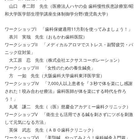
山口 孝二郎 先生（医療法人ハヤの会 歯科慢性疾患診療室/昭
和大学医学部生理学講座生体制御学分野/鹿児島大学）
ワークショップI 「歯科保健適用11方剤を使ってみましょう！」
表川 実哉 先生（おもかわ歯科医院）
ワークショップII 「メディカルアロマでストレス・副腎疲労・パ
ニック症対策」
大工原 忍 先生（株式会社エクサスコーポレーション）
ワークショップIII 「女性のための養生鍼灸」
方 一如 先生（大阪歯科大学歯科東洋医学室）
ワークショップIV 「7,000人以上患者を『３秒で体を楽にし感謝
された！咬み合わせ療法』歯科医師が体を楽にする時代を作ろ
う！」
丸尾 謙二 先生（（医）慈慶会アカデミー歯科クリニック）
ワークショップV 「衛生士も活用できる鍼を刺さずにツボを刺激
して元気になる方法」
英保 武志 先生（ＡＢＯ歯科クリニック）
ワークショップVI 「美顎鍼 やってみよう！歯科鍼灸入門篇」