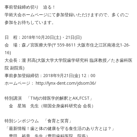
事前登録締め切り 迫る！
学術大会ホームページにて参加登録いただけますので、多くのご
参加をお待ちしています。
日 程：2018年10月20日(土)・21日(日)
会 場：森ノ宮医療大学(〒559-8611 大阪市住之江区南港北1-26-
16)
大会長：瀧 邦高(大阪大学大学院歯学研究科 臨床教授／たき歯科医
院 副院長)
事前参加登録締切：2018年9月21日(金) 12：00
ホームページ： http://lynx-dent.com/jdsom36/
特別講演 「TMJの韓医学的解釈とAK,FCST」
金 星旭 先生（韓国全身歯科研究会 会長）
特別シンポジウム 「食育と笑育」
「最新情報！歯と体の健康を守る食生活のあり方とは？」
豊田 裕章 先生（豊田歯科医院 院長）