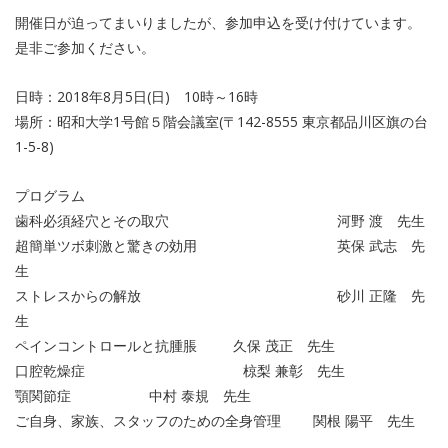
開催日が迫ってまいりましたが、参加申込を受け付けています。
是非ご参加ください。
日時：2018年8月5日(日) 10時～16時
場所：昭和大学1号館５階会議室(〒142-8555 東京都品川区旗の台
1-5-8)
プログラム
歯科必須経穴とその取穴 河野 渡 先生
超簡単ツボ刺激と驚きの効用 英保 武志 先
生
ストレスからの解放 砂川 正隆 先
生
ペインコントロールと抗腫脹 久保 茂正 先生
口腔乾燥症 椋梨 兼彰 先生
顎関節症 中村 泰規 先生
ご自身、家族、スタッフのための全身管理 関根 陽平 先生