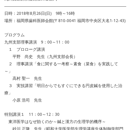
――――――――――――――――――――――――――――――
日時：2018年8月26日(日) 9時～16時
場所：福岡県歯科医師会館(〒810-0041 福岡市中央区大名1-12-43)
プログラム
九州支部理事講演 9：00～11：00
１ プロローグ講演
平野 尚史 先生（九州支部会長）
２ 理事講演「食に関する一考察～素食（菜食）を実践して
～」
高村 聖一 先生
３ 実技講習「明日からでもすぐにできる円皮鍼を使用した治
療」
小原 浩司 先生
特別講演１ 11：00～12：30
東洋医学はなぜ効くのか～鍼と漢方の生理学的機序～
砂川 正隆 先生（昭和大学医学部生理学講座生体制御学部門