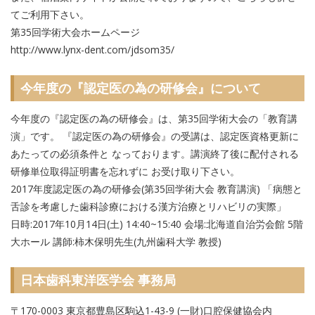
てご利用下さい。
第35回学術大会ホームページ
http://www.lynx-dent.com/jdsom35/
今年度の『認定医の為の研修会』について
今年度の『認定医の為の研修会』は、第35回学術大会の「教育講
演」です。 『認定医の為の研修会』の受講は、認定医資格更新に
あたっての必須条件と なっております。講演終了後に配付される
研修単位取得証明書を忘れずに お受け取り下さい。
2017年度認定医の為の研修会(第35回学術大会 教育講演) 「病態と
舌診を考慮した歯科診療における漢方治療とリハビリの実際」
日時:2017年10月14日(土) 14:40~15:40 会場:北海道自治労会館 5階
大ホール 講師:柿木保明先生(九州歯科大学 教授)
日本歯科東洋医学会 事務局
〒170-0003 東京都豊島区駒込1-43-9 (一財)口腔保健協会内