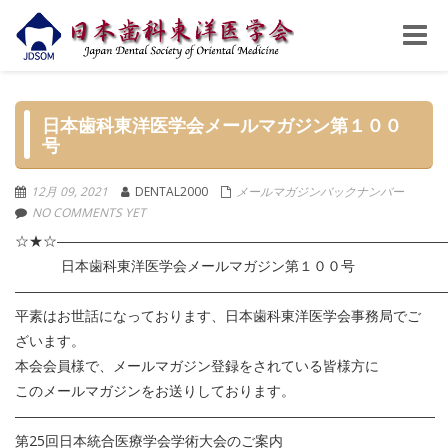
Toggle
naviga
日本歯科東洋医学会メールマガジン第１００
号
12月 09, 2021
DENTAL2000
メールマガジンバックナンバー
NO COMMENTS YET
☆★☆―――――――――――――――――――――――――――
日本歯科東洋医学会メールマガジン第１００号
――――――――――――――――――――――――――――――
平素はお世話になっております、日本歯科東洋医学会事務局でご
ざいます。
本会会員様で、メールマガジン登録をされている皆様方に
このメールマガジンをお送りしております。
――――――――――――――――――――――――――――――
第25回日本統合医療学会学術大会のご案内