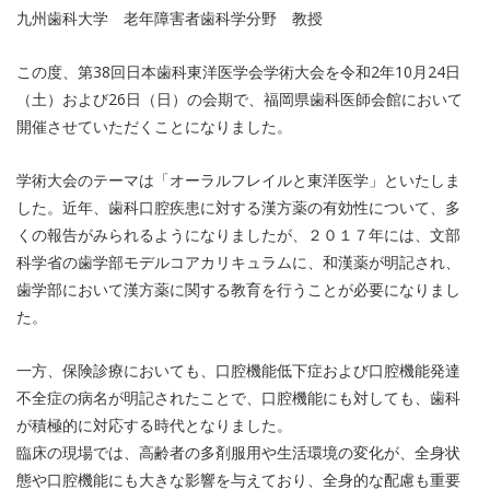
九州歯科大学 老年障害者歯科学分野 教授
この度、第38回日本歯科東洋医学会学術大会を令和2年10月24日
（土）および26日（日）の会期で、福岡県歯科医師会館において
開催させていただくことになりました。
学術大会のテーマは「オーラルフレイルと東洋医学」といたしま
した。近年、歯科口腔疾患に対する漢方薬の有効性について、多
くの報告がみられるようになりましたが、２０１７年には、文部
科学省の歯学部モデルコアカリキュラムに、和漢薬が明記され、
歯学部において漢方薬に関する教育を行うことが必要になりまし
た。
一方、保険診療においても、口腔機能低下症および口腔機能発達
不全症の病名が明記されたことで、口腔機能にも対しても、歯科
が積極的に対応する時代となりました。
臨床の現場では、高齢者の多剤服用や生活環境の変化が、全身状
態や口腔機能にも大きな影響を与えており、全身的な配慮も重要